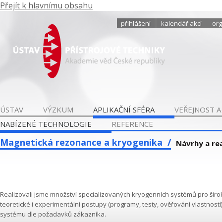
Přejít k hlavnímu obsahu
přihlášení
kalendář akcí
org
ÚSTAV
VÝZKUM
APLIKAČNÍ SFÉRA
VEŘEJNOST A
NABÍZENÉ TECHNOLOGIE
REFERENCE
Magnetická rezonance a kryogenika
Návrhy a re
Realizovali jsme množství specializovaných kryogenních systémů pro šir
teoretické i experimentální postupy (programy, testy, ověřování vlastností
systému dle požadavků zákazníka.