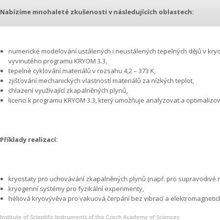
Nabízíme mnohaleté zkušenosti v následujících oblastech:
numerické modelování ustálených i neustálených tepelných dějů v kr
vyvinutého programu KRYOM 3.3,
tepelné cyklování materiálů v rozsahu 4,2 – 373 K,
zjišťování mechanických vlastností materiálů za nízkých teplot,
chlazení využívající zkapalněných plynů,
licenci k programu KRYOM 3.3, který umožňuje analyzovat a optimalizov
Příklady realizací:
kryostaty pro uchovávání zkapalněných plynů (např. pro supravodivé 
kryogenní systémy pro fyzikální experimenty,
héliová kryovývěva pro vakuová čerpání bez vibrací a elektromagnetic­k
Institute of Scientific Instruments of the Czech Academy of Sciences