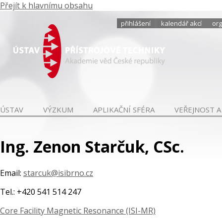
Přejít k hlavnímu obsahu
přihlášení
kalendář akcí
org
ÚSTAV
VÝZKUM
APLIKAČNÍ SFÉRA
VEŘEJNOST A
Ing. Zenon Starčuk, CSc.
Email:
starcuk@isibrno.cz
Tel.: +420 541 514 247
Core Facility Magnetic Resonance (ISI-MR)