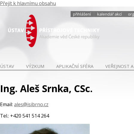
Přejít k hlavnímu obsahu
přihlášení
kalendář akcí
org
ÚSTAV
VÝZKUM
APLIKAČNÍ SFÉRA
VEŘEJNOST A
Ing. Aleš Srnka, CSc.
Email:
ales@isibrno.cz
Tel.: +420 541 514 264