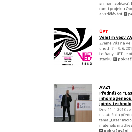
snímání aplikací”
rámci projektu O
a vzdělávání.
p
ÚPT
Veletrh vědy A
Zveme Vás na Vele
dnech 7. – 9. 6. 2
Letňany, ÚPT se p
stánku.
pokrač
AV21
Přednáška "Las
inhomogeneous 
joints technol
Dne 11. 4. 2018 s
uskutečnila předn
téma:,,Laser mic
materials in adhes
pokračování