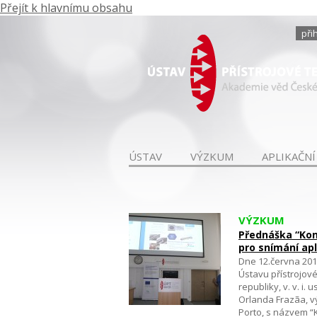
Přejít k hlavnímu obsahu
při
ÚSTAV
VÝZKUM
APLIKAČNÍ
VÝZKUM
Přednáška “Kon
pro snímání apl
Dne 12.června 20
Ústavu přístrojov
republiky, v. v. i.
Orlanda Frazãa, 
Porto, s názvem “