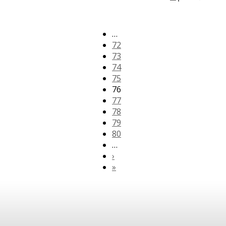
…
72
73
74
75
76
77
78
79
80
…
›
»