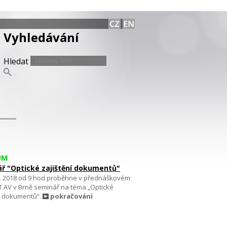
Vyhledávání
Hledat
UM
ř "Optické zajištění dokumentů"
6. 2018 od 9 hod proběhne v přednáškovém
T AV v Brně seminář na téma „Optické
ní dokumentů“.
pokračování