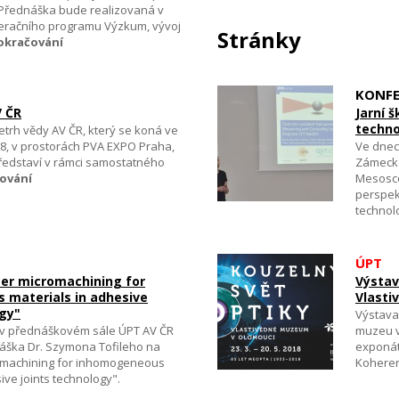
. Přednáška bude realizovaná v
peračního programu Výzkum, vývoj
Stránky
okračování
KONFE
V ČR
Jarní 
techno
trh vědy AV ČR, který se koná ve
018, v prostorách PVA EXPO Praha,
Ve dnec
ředstaví v rámci samostatného
Zámecké
ování
Mesosco
perspek
technol
ÚPT
er micromachining for
Výstav
materials in adhesive
Vlasti
ogy"
Výstava
e v přednáškovém sále ÚPT AV ČR
muzeu v 
áška Dr. Szymona Tofileho na
exponátů
romachining for inhomogeneous
Koheren
ive joints technology".