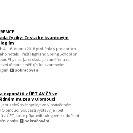
RENCE
škola fyziky: Cesta ke kvantovým
logiím
h 4. – 6. dubna 2018 proběhla v prostorách
ho hotelu Třešť Highland Spring School on
pic Physics. Jarní škola je zaměřena na
tivní témata směřující ke kvantovým
ogiím.
pokračování
a exponátů z ÚPT AV ČR ve
vědném muzeu v Olomouci
 „Kouzelný svět optiky“ ve Vlastivědném
Olomouci. Součástí výstavy je i pět
 z ÚPT, které připravili kolegové z oddělení
ční optiky.
pokračování