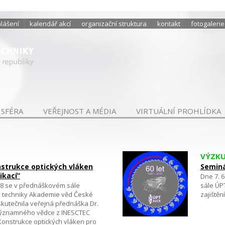
hlášení
kalendář akcí
organizační struktura
kontakt
fotogalerie
 SFÉRA
VEŘEJNOST A MÉDIA
VIRTUÁLNÍ PROHLÍDKA
VÝZK
strukce optických vláken
Seminá
ikací”
Dne 7. 
18 se v přednáškovém sále
sále ÚP
é techniky Akademie věd České
zajiště
 uskutečnila veřejná přednáška Dr.
významného vědce z INESCTEC
Konstrukce optických vláken pro