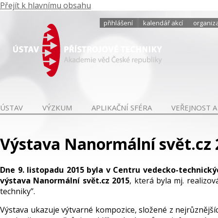
Přejít k hlavnímu obsahu
přihlášení
kalendář akcí
organiza
ÚSTAV
VÝZKUM
APLIKAČNÍ SFÉRA
VEŘEJNOST A
Výstava Nanormální svět.cz 
Dne 9. listopadu 2015 byla v Centru vedecko-technickýc
výstava Nanormální svět.cz 2015
, která byla mj. realiz
techniky”.
Výstava ukazuje výtvarné kompozice, složené z nejrůznějš