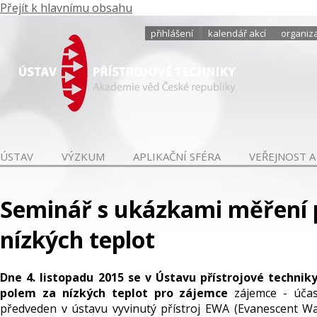
Přejít k hlavnímu obsahu
přihlášení
kalendář akcí
organiza
ÚSTAV
VÝZKUM
APLIKAČNÍ SFÉRA
VEŘEJNOST A
Seminář s ukázkami měření 
nízkých teplot
Dne 4. listopadu 2015 se v Ústavu přístrojové techni
polem za nízkých teplot pro zájemce
zájemce - účas
předveden v ústavu vyvinutý přístroj EWA (Evanescent Wa