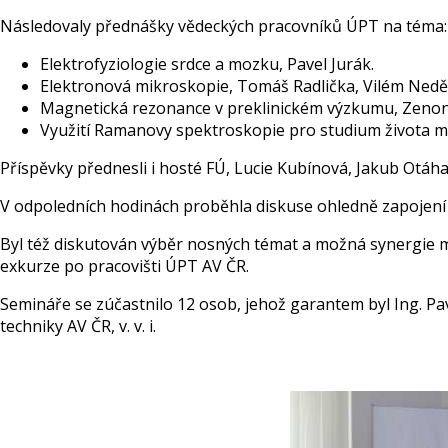
Následovaly přednášky vědeckých pracovníků ÚPT na téma:
Elektrofyziologie srdce a mozku, Pavel Jurák.
Elektronová mikroskopie, Tomáš Radlička, Vilém Nedě
Magnetická rezonance v preklinickém výzkumu, Zenon
Využití Ramanovy spektroskopie pro studium života 
Příspěvky přednesli i hosté FÚ, Lucie Kubínová, Jakub Otáhal,
V odpoledních hodinách proběhla diskuse ohledně zapojení 
Byl též diskutován výběr nosných témat a možná synergie m
exkurze po pracovišti ÚPT AV ČR.
Semináře se zúčastnilo 12 osob, jehož garantem byl Ing. Pave
techniky AV ČR, v. v. i.