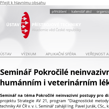
Přejít k hlavnímu obsahu
přihlášení
kalendář akcí
organiza
ÚSTAV
VÝZKUM
APLIKAČNÍ SFÉRA
VEŘEJNOST A
Seminář Pokročilé neinvazivn
humánním i veterinárním léka
Seminář na téma Pokročilé neinvazivní postupy pro di
projektu Strategie AV 21, program “Diagnostické metody 
techniky AV ČR v. v. i.. Seminář zahájil Ing. Pavel Jurák, CS