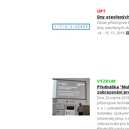
ÚPT
Dny otevřených
Ústav přístrojové t
Dny otevřených dv
14. - 15. 11. 2019.
VÝZKUM
Přednáška “Mul
zobrazování pr
Dne 22.srpna 201
přístrojové techn
v. v. i. uskutečni
Schmitta, výzkumn
University Jena, s
zobrazování pro b
Přednáška byla re