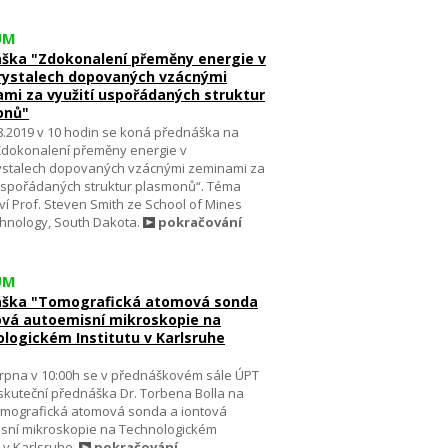
UM
ška "Zdokonalení přeměny energie v
ystalech dopovaných vzácnými
mi za využití uspořádaných struktur
onů"
8.2019 v 10 hodin se koná přednáška na
Zdokonalení přeměny energie v
stalech dopovaných vzácnými zeminami za
 uspořádaných struktur plasmonů“. Téma
ví Prof. Steven Smith ze School of Mines
hnology, South Dakota.
pokračování
UM
áška "Tomografická atomová sonda
ová autoemisní mikroskopie na
logickém Institutu v Karlsruhe
srpna v 10:00h se v přednáškovém sále ÚPT
skuteční přednáška Dr. Torbena Bolla na
mografická atomová sonda a iontová
sní mikroskopie na Technologickém
u v Karlsruhe.
pokračování