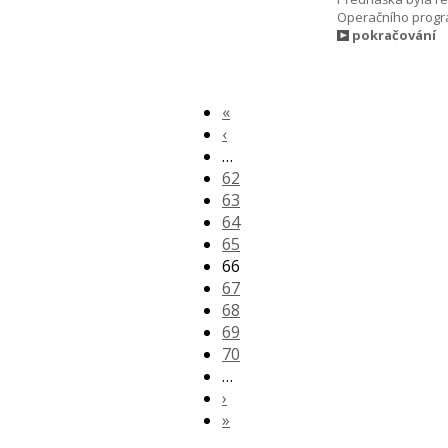
Operačního progr
pokračování
«
‹
…
62
63
64
65
66
67
68
69
70
…
›
»