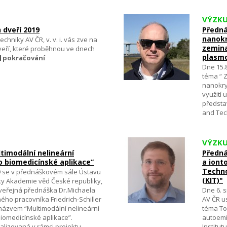
VÝZK
 dveří 2019
Předná
nanokr
echniky AV ČR, v. v. i. vás zve na
zemina
eří, které proběhnou ve dnech
plasm
pokračování
Dne 15.
téma “ 
nanokry
využití
předsta
and Tec
VÝZK
timodální nelineární
Předn
o biomedicínské aplikace”
a iont
Techno
9 se v přednáškovém sále Ústavu
(KIT)"
iky Akademie věd České republiky,
la veřejná přednáška Dr.Michaela
Dne 6. 
ého pracovníka Friedrich-Schiller
AV ČR u
 názvem “Multimodální nelineární
téma To
iomedicínské aplikace”.
autoemi
alizovaná v rámci projektu
Institut