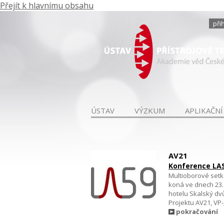
Přejít k hlavnímu obsahu
při
ÚSTAV
VÝZKUM
APLIKAČNÍ
AV21
Konference LA
Multioborové setkán
koná ve dnech 23. 
hotelu Skalský dv
Projektu AV21, VP-
pokračování