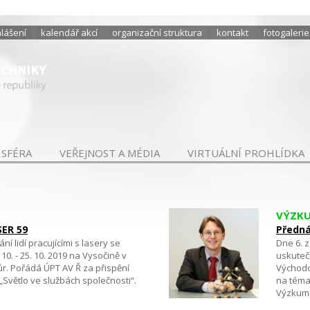
hlášení
kalendář akcí
organizační struktura
kontakt
fotogalerie
 SFÉRA
VEŘEJNOST A MÉDIA
VIRTUÁLNÍ PROHLÍDKA
VÝZK
SER 59
Předná
í lidí pracujícími s lasery se
Dne 6. 
10. - 25. 10. 2019 na Vysočině v
uskuteč
ůr. Pořádá ÚPT AV Ř za přispění
Východo
„Světlo ve službách společnosti“.
na téma
Výzkumn