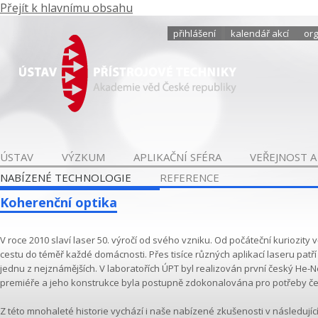
Přejít k hlavnímu obsahu
přihlášení
kalendář akcí
org
ÚSTAV
VÝZKUM
APLIKAČNÍ SFÉRA
VEŘEJNOST A
NABÍZENÉ TECHNOLOGIE
REFERENCE
Koherenční optika
V roce 2010 slaví laser 50. výročí od svého vzniku. Od počáteční kuriozity v
cestu do téměř každé domácnosti. Přes tisíce různých aplikací laseru patř
jednu z nejznámějších. V laboratořích ÚPT byl realizován první český He-Ne
premiéře a jeho konstrukce byla postupně zdokonalována pro potřeby če
Z této mnohaleté historie vychází i naše nabízené zkušenosti v následujíc