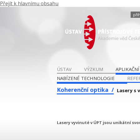
Přejít k hlavnímu obsahu
při
ÚSTAV
VÝZKUM
APLIKAČNÍ
NABÍZENÉ TECHNOLOGIE
REFE
Koherenční optika
Lasery s 
Lasery vyvinuté v ÚPT jsou unikátní sv