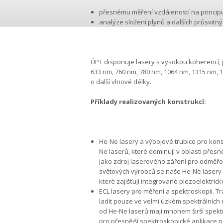
přesnému měření vzdáleností na principu
analýze složení plynů a dalších průsvitn
ÚPT disponuje lasery s vysokou koherencí, p
633 nm, 760 nm, 780 nm, 1064 nm, 1315 nm, 15
o další vlnové délky.
Příklady realizovaných konstrukcí:
He-Ne lasery a výbojové trubice pro kons
Ne laserů, které dominují v oblasti přesn
jako zdroj laserového záření pro odměřo
světových výrobců se naše He-Ne lasery 
které zajišťují integrované piezoelektric
ECL lasery pro měření a spektroskopii. Tr
ladit pouze ve velmi úzkém spektrálních 
od He-Ne laserů mají mnohem širší spek
pro přesnější spektroskopické aplikace na