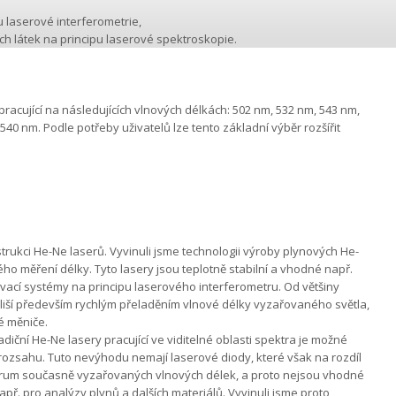
 laserové interferometrie,
ých látek na principu laserové spektroskopie.
racující na následujících vlnových délkách: 502 nm, 532 nm, 543 nm,
40 nm. Podle potřeby uživatelů lze tento základní výběr rozšířit
trukci He-Ne laserů. Vyvinuli jsme technologii výroby plynových He-
ého měření délky. Tyto lasery jsou teplotně stabilní a vhodné např.
vací systémy na principu laserového interferometru. Od většiny
liší především rychlým přeladěním vlnové délky vyzařovaného světla,
ké měniče.
adiční He-Ne lasery pracující ve viditelné oblasti spektra je možné
rozsahu. Tuto nevýhodu nemají laserové diody, které však na rozdíl
trum současně vyzařovaných vlnových délek, a proto nejsou vhodné
př. pro analýzy plynů a dalších materiálů. Vyvinuli jsme proto