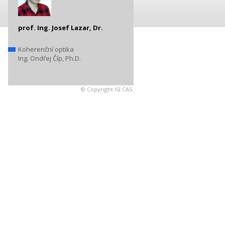
prof. Ing. Josef Lazar, Dr.
Koherenční optika
Ing. Ondřej Číp, Ph.D.
© Copyright ISI CAS.