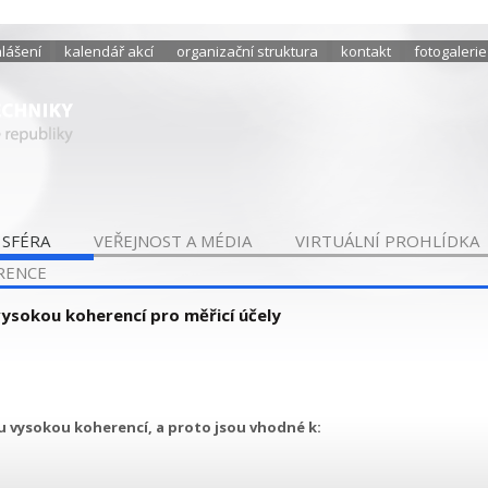
hlášení
kalendář akcí
organizační struktura
kontakt
fotogalerie
 SFÉRA
VEŘEJNOST A MÉDIA
VIRTUÁLNÍ PROHLÍDKA
RENCE
vysokou koherencí pro měřicí účely
ou vysokou koherencí, a proto jsou vhodné k: