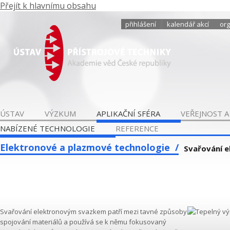
Přejít k hlavnímu obsahu
přihlášení
kalendář akcí
org
ÚSTAV
VÝZKUM
APLIKAČNÍ SFÉRA
VEŘEJNOST A
NABÍZENÉ TECHNOLOGIE
REFERENCE
Elektronové a plazmové technologie
Svařování 
Svařování elektronovým svazkem patří mezi tavné způsoby
spojování materiálů a používá se k němu fokusovaný