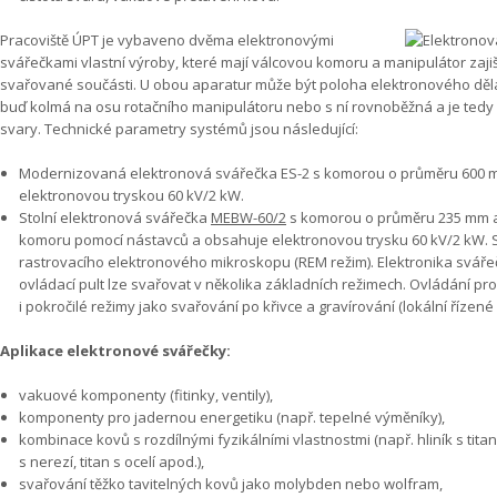
Pracoviště ÚPT je vybaveno dvěma elektronovými
svářečkami vlastní výroby, které mají válcovou komoru a manipulátor zajišťu
svařované součásti. U obou aparatur může být poloha elektronového děla
buď kolmá na osu rotačního manipulátoru nebo s ní rovnoběžná a je tedy 
svary. Technické parametry systémů jsou následující:
Modernizovaná elektronová svářečka ES-2 s komorou o průměru 600 
elektronovou tryskou 60 kV/2 kW.
Stolní elektronová svářečka
MEBW-60/2
s komorou o průměru 235 mm a
komoru pomocí nástavců a obsahuje elektronovou trysku 60 kV/2 kW. 
rastrovacího elektronového mikroskopu (REM režim). Elektronika svářeč
ovládací pult lze svařovat v několika základních režimech. Ovládání p
i pokročilé režimy jako svařování po křivce a gravírování (lokální řízen
Aplikace elektronové svářečky:
vakuové komponenty (fitinky, ventily),
komponenty pro jadernou energetiku (např. tepelné výměníky),
kombinace kovů s rozdílnými fyzikálními vlastnostmi (např. hliník s tit
s nerezí, titan s ocelí apod.),
svařování těžko tavitelných kovů jako molybden nebo wolfram,