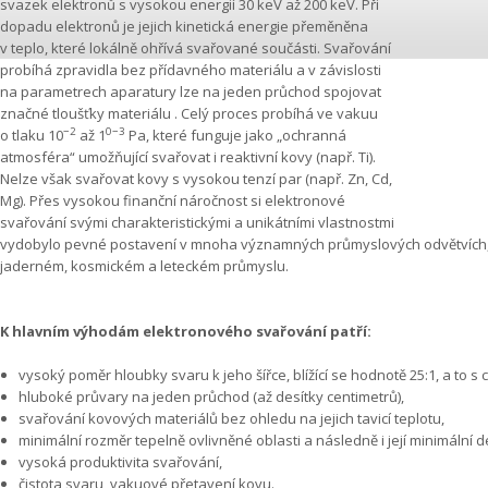
svazek elektronů s vysokou energií 30 keV až 200 keV. Při
dopadu elektronů je jejich kinetická energie přeměněna
v teplo, které lokálně ohřívá svařované součásti. Svařování
probíhá zpravidla bez přídavného materiálu a v závislosti
na parametrech aparatury lze na jeden průchod spojovat
značné tloušťky materiálu . Celý proces probíhá ve vakuu
−2
0−3
o tlaku 10
až 1
Pa, které funguje jako „ochranná
atmosféra“ umožňující svařovat i reaktivní kovy (např. Ti).
Nelze však svařovat kovy s vysokou tenzí par (např. Zn, Cd,
Mg). Přes vysokou finanční náročnost si elektronové
svařování svými charakteristickými a unikátními vlastnostmi
vydobylo pevné postavení v mnoha významných průmyslových odvětvích, 
jaderném, kosmickém a leteckém průmyslu.
K hlavním výhodám elektronového svařování patří:
vysoký poměr hloubky svaru k jeho šířce, blížící se hodnotě 25:1, a to
hluboké průvary na jeden průchod (až desítky centimetrů),
svařování kovových materiálů bez ohledu na jejich tavicí teplotu,
minimální rozměr tepelně ovlivněné oblasti a následně i její minimální 
vysoká produktivita svařování,
čistota svaru, vakuové přetavení kovu.