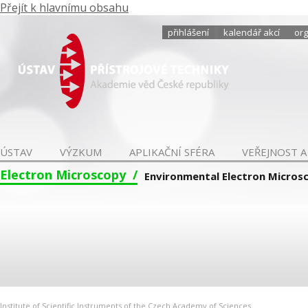
Přejít k hlavnímu obsahu
přihlášení
kalendář akcí
org
ÚSTAV
VÝZKUM
APLIKAČNÍ SFÉRA
VEŘEJNOST A
Electron Microscopy
Environmental Electron Micros
Institute of Scientific Instruments of the Czech Academy of Sciences