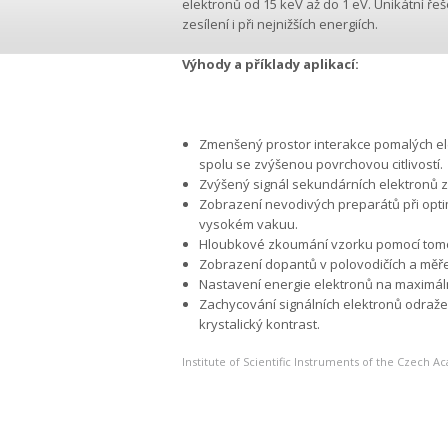
elektronů od 15 keV až do 1 eV. Unikátní ře
zesílení i při nejnižších energiích.
Výhody a příklady aplikací:
Zmenšený prostor interakce pomalých ele
spolu se zvýšenou povrchovou citlivostí.
Zvýšený signál sekundárních elektronů z
Zobrazení nevodivých preparátů při optimá
vysokém vakuu.
Hloubkové zkoumání vzorku pomocí tomo
Zobrazení dopantů v polovodičích a měřen
Nastavení energie elektronů na maximáln
Zachycování signálních elektronů odražen
krystalický kontrast.
Institute of Scientific Instruments of the Czech 