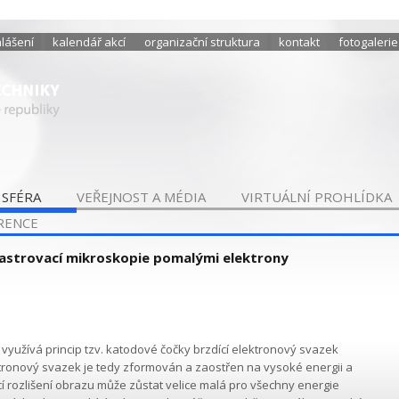
hlášení
kalendář akcí
organizační struktura
kontakt
fotogalerie
 SFÉRA
VEŘEJNOST A MÉDIA
VIRTUÁLNÍ PROHLÍDKA
RENCE
astrovací mikroskopie pomalými elektrony
využívá princip tzv. katodové čočky brzdící elektronový svazek
ronový svazek je tedy zformován a zaostřen na vysoké energii a
í rozlišení obrazu může zůstat velice malá pro všechny energie