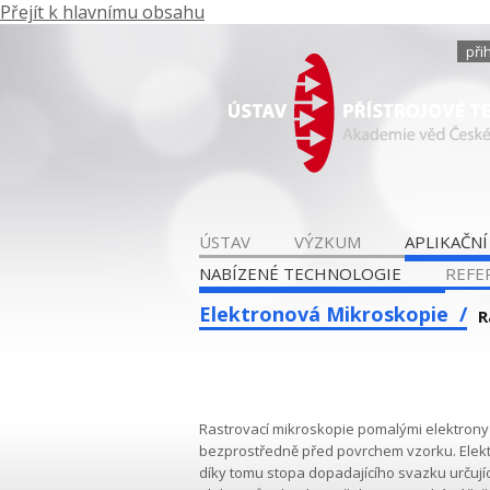
Přejít k hlavnímu obsahu
při
ÚSTAV
VÝZKUM
APLIKAČNÍ
NABÍZENÉ TECHNOLOGIE
REFE
Elektronová Mikroskopie
R
Rastrovací mikroskopie pomalými elektrony 
bezprostředně před povrchem vzorku. Elekt
díky tomu stopa dopadajícího svazku určujíc