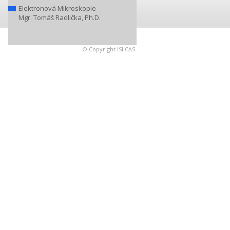
Elektronová Mikroskopie
Mgr. Tomáš Radlička, Ph.D.
© Copyright ISI CAS.