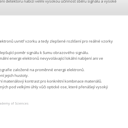
šení detektoru nabízí velmi vysokou účinnost sběru signálu a vysoké
ktronů uvnitř vzorku a tedy zlepšené rozlišení pro reálné vzorky
lepšující poměr signálu k šumu obrazového signálu.
lní energii elektronů nevyvolávající lokální nabíjení ani ve
grafie založené na proměnné energii elektronů.
í jejich hustoty.
í materiálový kontrast pro konkrétní kombinace materiálů.
ých pod velkými úhly vůči optické ose, které přenášejí vysoký
Academy of Sciences