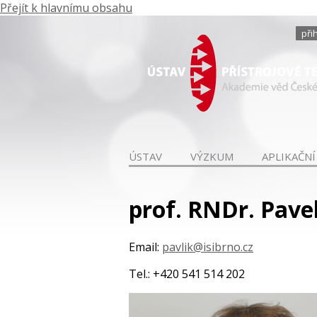
Přejít k hlavnímu obsahu
při
ÚSTAV
VÝZKUM
APLIKAČNÍ
prof. RNDr. Pave
Email:
pavlik@isibrno.cz
Tel.: +420 541 514 202