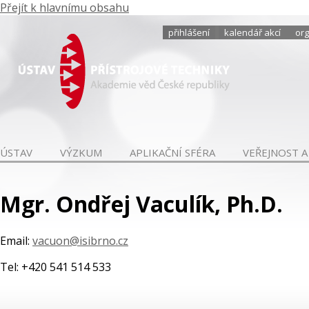
Přejít k hlavnímu obsahu
přihlášení
kalendář akcí
org
ÚSTAV
VÝZKUM
APLIKAČNÍ SFÉRA
VEŘEJNOST A
Mgr. Ondřej Vaculík, Ph.D.
Email:
vacuon@isibrno.cz
Tel: +420 541 514 533