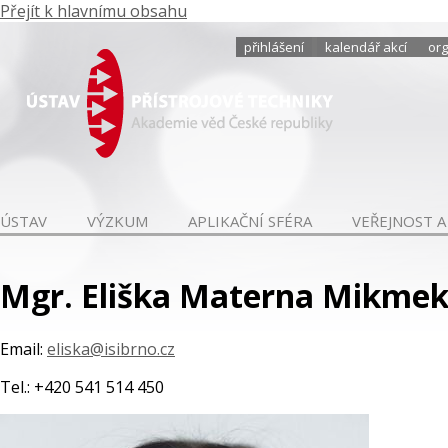
Přejít k hlavnímu obsahu
přihlášení
kalendář akcí
org
ÚSTAV
VÝZKUM
APLIKAČNÍ SFÉRA
VEŘEJNOST A
Mgr. Eliška Materna Mikmek
Email:
eliska@isibrno.cz
Tel.: +420 541 514 450