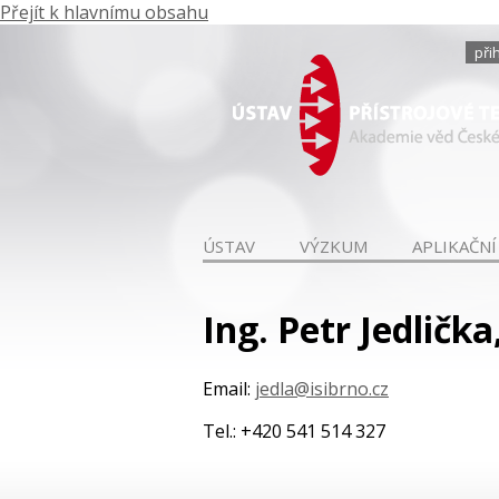
Přejít k hlavnímu obsahu
při
ÚSTAV
VÝZKUM
APLIKAČNÍ
Ing. Petr Jedlička
Email:
jedla@isibrno.cz
Tel.: +420 541 514 327