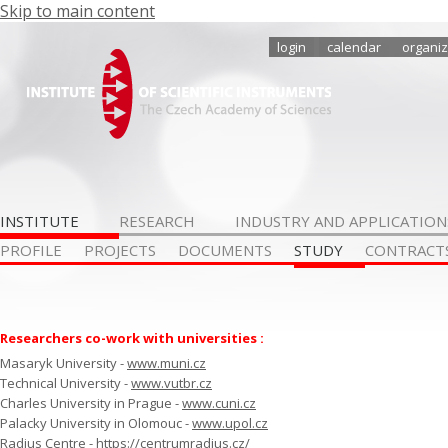
Skip to main content
login
calendar
organiz
INSTITUTE
RESEARCH
INDUSTRY AND APPLICATION
PROFILE
PROJECTS
DOCUMENTS
STUDY
CONTRACT
Researchers co-work with universities
:
Masaryk University -
www.muni.cz
Technical University -
www.vutbr.cz
Charles University in Prague -
www.cuni.cz
Palacky University in Olomouc
-
www.upol.cz
Radius Centre -
https://centrumradius.cz/