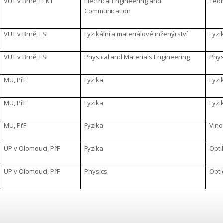
VUT v Brně, FEKT
Electrical Engineering and
Teor
Communication
VUT v Brně, FSI
Fyzikální a materiálové inženýrství
Fyzi
VUT v Brně, FSI
Physical and Materials Engineering
Phys
MU
, PřF
Fyzika
Fyzi
MU
, PřF
Fyzika
Fyzi
MU
, PřF
Fyzika
Vlno
UP v Olomouci
, PřF
Fyzika
Opti
UP v Olomouci
, PřF
Physics
Opti