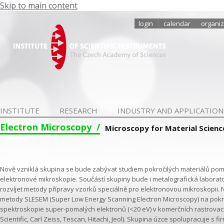
Skip to main content
login
calendar
organiz
INSTITUTE
RESEARCH
INDUSTRY AND APPLICATION
Electron Microscopy
Microscopy for Material Scienc
Nově vzniklá skupina se bude zabývat studiem pokročilých materiálů po
elektronové mikroskopie. Součástí skupiny bude i metalografická laborato
rozvíjet metody přípravy vzorků speciálně pro elektronovou mikroskopii.
metody SLESEM (Super Low Energy Scanning Electron Microscopy) na pokro
spektroskopie super-pomalých elektronů (<20 eV) v komerčních rastrova
Scientific, Carl Zeiss, Tescan, Hitachi, Jeol). Skupina úzce spolupracuje s f