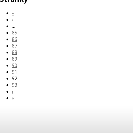
«
‹
…
85
86
87
88
89
90
91
92
93
›
»