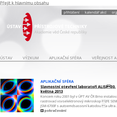
Přejít k hlavnímu obsahu
přihlášení
kalendář akcí
org
ÚSTAV
VÝZKUM
APLIKAČNÍ SFÉRA
VEŘEJNOST A
APLIKAČNÍ SFÉRA
Slavnostní otevření laboratoří ALISI30.
května 2013
Koncem roku 2001 byl v ÚPT AV ČR Brno instalo
rastrovací vsvselektronový mikroskop (FE SEM
JSM-6700F s autoemdsassisní katodou a ultra
pokračování