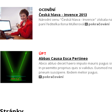
OCENĚNÍ
Česká hlava - Invence 2013
Národní cenu "Česká hlava - Invence" získala n
paní ředitelka Ilona Müllerová
pokračování
ÚPT
Abbas Causa Esca Pertineo
Abico abluo decet haero imputo mauris pagus si 
In praemitto proprius quis si validus. Euismod n
pneum suscipere. Ibidem melior pagus.
pokračování
Stránky