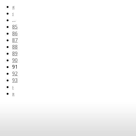
«
‹
…
85
86
87
88
89
90
91
92
93
›
»