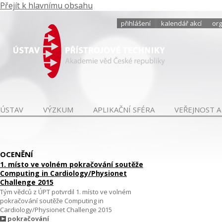
Přejít k hlavnímu obsahu
přihlášení
kalendář akcí
org
ÚSTAV
VÝZKUM
APLIKAČNÍ SFÉRA
VEŘEJNOST A
OCENĚNÍ
1. místo ve volném pokračování soutěže
Computing in Cardiology/Physionet
Challenge 2015
Tým vědců z ÚPT potvrdil 1. místo ve volném
pokračování soutěže Computing in
Cardiology/Physionet Challenge 2015
pokračování