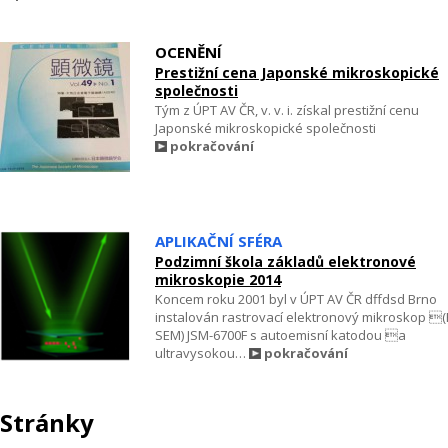
OCENĚNÍ
Prestižní cena Japonské mikroskopické
společnosti
Tým z ÚPT AV ČR, v. v. i. získal prestižní cenu
Japonské mikroskopické společnosti
pokračování
APLIKAČNÍ SFÉRA
Podzimní škola základů elektronové
mikroskopie 2014
Koncem roku 2001 byl v ÚPT AV ČR dffdsd Brno
instalován rastrovací elektronový mikroskop (
SEM) JSM-6700F s autoemisní katodou a
ultravysokou…
pokračování
Stránky