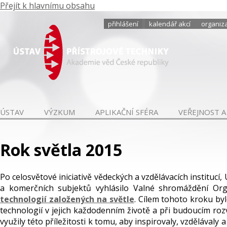
Přejít k hlavnímu obsahu
přihlášení
kalendář akcí
organiza
ÚSTAV
VÝZKUM
APLIKAČNÍ SFÉRA
VEŘEJNOST A
Rok světla 2015
Po celosvětové iniciativě vědeckých a vzdělávacích instituc
a komerčních subjektů vyhlásilo Valné shromáždění O
technologií založených na světle
. Cílem tohoto kroku by
technologií v jejich každodenním životě a při budoucím roz
využily této příležitosti k tomu, aby inspirovaly, vzdělávaly