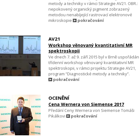
metody a techniky v rámci Strategie AV21. OBR.:
nepokovený organický pigment zobrazený
metodou nenabíjející rastrovací elektronové
mikroskopie
pokračování
AV21
Workshop věnovaný kvantitativní MR
spektroskopii
Ve dnech 7. až 9. září 2015 byl v Brně uspořádán
třídenní workshop věnovaný kvantitativní MR
spektroskopii, v rámci projektu Strategie AV21,
program “Diagnostické metody a techniky”.
pokračování
OCENĚNÍ
Cena Wernera von Siemense 2017
Předání Ceny Wernera von Siemense Tomáši
Pikálkovi
pokračování