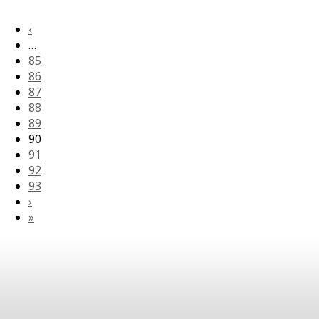
‹
…
85
86
87
88
89
90
91
92
93
›
»