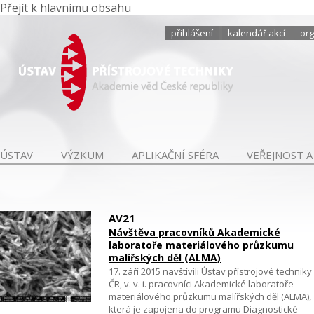
Přejít k hlavnímu obsahu
přihlášení
kalendář akcí
org
ÚSTAV
VÝZKUM
APLIKAČNÍ SFÉRA
VEŘEJNOST A
AV21
Návštěva pracovníků Akademické
laboratoře materiálového průzkumu
malířských děl (ALMA)
17. září 2015 navštívili Ústav přístrojové techniky
ČR, v. v. i. pracovníci Akademické laboratoře
materiálového průzkumu malířských děl (ALMA),
která je zapojena do programu Diagnostické