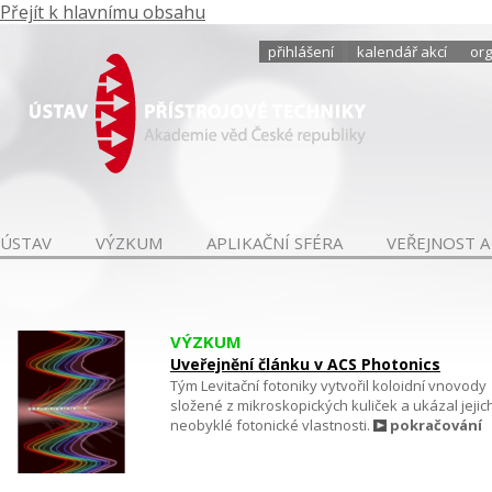
Přejít k hlavnímu obsahu
přihlášení
kalendář akcí
org
ÚSTAV
VÝZKUM
APLIKAČNÍ SFÉRA
VEŘEJNOST A
VÝZKUM
Uveřejnění článku v ACS Photonics
Tým Levitační fotoniky vytvořil koloidní vnovody
složené z mikroskopických kuliček a ukázal jejic
neobyklé fotonické vlastnosti.
pokračování