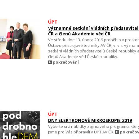
ÚPT
Významné setkání vládních představitel
ČR a členů Akademie věd ČR
Ve středu dne 13. února 2019 proběhlo v prosto
Ústavu přístrojové techniky AV ČR, v. v. i. význa
setkání vládních představitelů České republiky 
členů Akademie věd České republiky.
pokračování
ÚPT
DNY ELEKTRONOVÉ MIKROSKOPIE 2019
Vyberte si z nabídky zajímavého programu, kter
jsme pro Vás připravili v ÚPT AV ČR.
pokračov