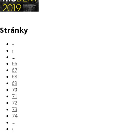
Stránky
«
‹
…
66
67
68
69
70
71
72
73
74
…
›