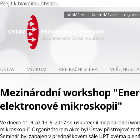
Přejít k hlavnímu obsahu
přihlášení
kalendář akcí
organiza
ÚSTAV
VÝZKUM
APLIKAČNÍ SFÉRA
VEŘEJNOST A
Mezinárodní workshop "Energi
elektronové mikroskopii"
Ve dnech 11. 9. až 13. 9. 2017 se uskutečnil mezinárodní wo
mikroskopii“. Organizátorem akce byl Ústav přístrojové techni
Seminář byl zahájen v přednáškovém sále ÚPT dvěma plená