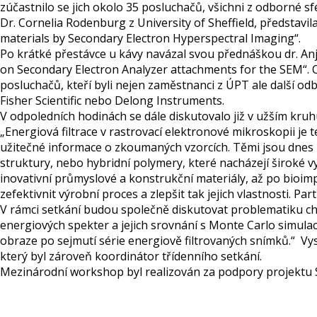
zúčastnilo se jich okolo 35 posluchačů, všichni z odborné sf
Dr. Cornelia Rodenburg z University of Sheffield, představi
materials by Secondary Electron Hyperspectral Imaging“.
Po krátké přestávce u kávy navázal svou přednáškou dr. An
on Secondary Electron Analyzer attachments for the SEM“.
posluchačů, kteří byli nejen zaměstnanci z ÚPT ale další 
Fisher Scientific nebo Delong Instruments.
V odpoledních hodinách se dále diskutovalo již v užším kr
„Energiová filtrace v rastrovací elektronové mikroskopii je
užitečné informace o zkoumaných vzorcích. Těmi jsou dnes
struktury, nebo hybridní polymery, které nacházejí široké vy
inovativní průmyslové a konstrukční materiály, až po bioimp
zefektivnit výrobní proces a zlepšit tak jejich vlastnosti. 
V rámci setkání budou společně diskutovat problematiku chov
energiových spekter a jejich srovnání s Monte Carlo simulac
obraze po sejmutí série energiově filtrovaných snímků.“ Vys
který byl zároveň koordinátor třídenního setkání.
Mezinárodní workshop byl realizován za podpory projektu 