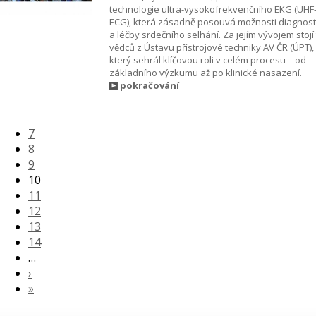
technologie ultra-vysokofrekvenčního EKG (UHF
ECG), která zásadně posouvá možnosti diagnost
a léčby srdečního selhání. Za jejím vývojem stojí
vědců z Ústavu přístrojové techniky AV ČR (ÚPT),
který sehrál klíčovou roli v celém procesu – od
základního výzkumu až po klinické nasazení.
pokračování
7
8
9
10
11
12
13
14
…
›
»