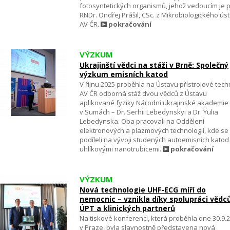
fotosyntetických organismů, jehož vedoucím je p
RNDr. Ondřej Prášil, CSc. z Mikrobiologického ús
AV ČR.
pokračování
VÝZKUM
Ukrajinští vědci na stáži v Brně: Společný
výzkum emisních katod
V říjnu 2025 proběhla na Ústavu přístrojové tech
AV ČR odborná stáž dvou vědců z Ústavu
aplikované fyziky Národní ukrajinské akademie
v Sumách – Dr. Serhii Lebedynskyi a Dr. Yulia
Lebedynska. Oba pracovali na Oddělení
elektronových a plazmových technologií, kde se
podíleli na vývoji studených autoemisních katod
uhlíkovými nanotrubicemi.
pokračování
VÝZKUM
Nová technologie UHF-ECG míří do
nemocnic – vznikla díky spolupráci vědc
ÚPT a klinických partnerů
Na tiskové konferenci, která proběhla dne 30.9.
v Praze, byla slavnostně představena nová