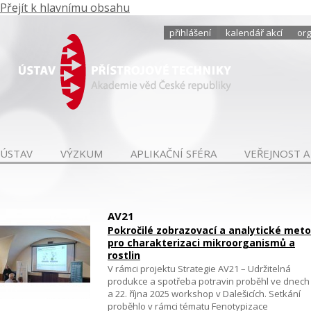
Přejít k hlavnímu obsahu
přihlášení
kalendář akcí
org
ÚSTAV
VÝZKUM
APLIKAČNÍ SFÉRA
VEŘEJNOST A
AV21
Pokročilé zobrazovací a analytické met
pro charakterizaci mikroorganismů a
rostlin
V rámci projektu Strategie AV21 – Udržitelná
produkce a spotřeba potravin proběhl ve dnech 
a 22. října 2025 workshop v Dalešicích. Setkání
proběhlo v rámci tématu Fenotypizace