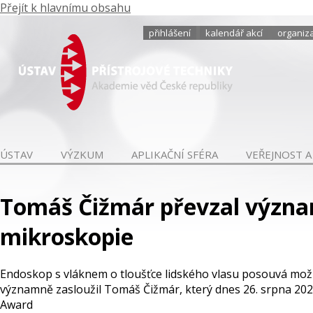
Přejít k hlavnímu obsahu
přihlášení
kalendář akcí
organiza
ÚSTAV
VÝZKUM
APLIKAČNÍ SFÉRA
VEŘEJNOST A
Tomáš Čižmár převzal význa
mikroskopie
Endoskop s vláknem o tloušťce lidského vlasu posouvá možn
významně zasloužil Tomáš Čižmár, který dnes 26. srpna 20
Award