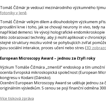
Tomáš Čižmár je vedoucí mezinárodního výzkumného týmu
fotoniky v Jeně
.
Tomáš Čižmár velkým dílem a dlouhodobým výzkumem přispěl
proudění krve i toho, jak se chovají neurony in vivo, tedy na
například demenci. Ve vývoji holografické endomikroskopie
této zobrazovací techniky, aby ji mohl aplikovat v chroni
stejné struktury mozku volně se pohybujících zvířat pomůž
jsou sociální interakce, proces učení nebo stres (
3D zobrazo
European Microscopy Award – jednou za čtyři roky
Výzkum Tomáše Čižmára „zmenšil“ endoskop a tím umožní lé
ocenila Evropská mikroskopická společnost (European Micr
kongresu v Kodani (Dánsko).
Ocenění European Microscopy Award se uděluje jednou za čty
originálním výsledkům. S cenou se pojí finanční odměna 300
Více tisková zpráva