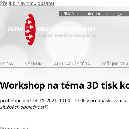
Přejít k hlavnímu obsahu
přihlášení
kalendář akcí
organiza
ÚSTAV
VÝZKUM
APLIKAČNÍ SFÉRA
VEŘEJNOST A
Workshop na téma 3D tisk 
proběhne dne 24. 11. 2021, 10:00 - 13:00 v přednáškovém sá
službách společnosti“
.
Program zde