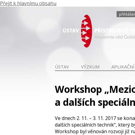
Přejít k hlavnímu obsahu
přihláše
ÚSTAV
VÝZKUM
APLIKAČNÍ
Workshop „Mezio
a dalších speciál
Ve dnech 2. 11. – 3. 11. 2017 se k
dalších speciálních technik“, který
Workshop byl věnován rozvoji již n