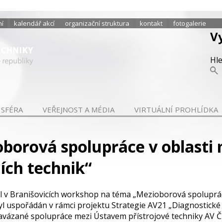
ní
kalendář akcí
organizační struktura
kontakt
fotogalerie
V
Hl
 SFÉRA
VEŘEJNOST A MÉDIA
VIRTUÁLNÍ PROHLÍDKA
borová spolupráce v oblasti
ních technik“
onal v Branišovicích workshop na téma „Mezioborová spoluprá
 byl uspořádán v rámci projektu Strategie AV21 „Diagnostické
avázané spolupráce mezi Ústavem přístrojové techniky AV ČR,