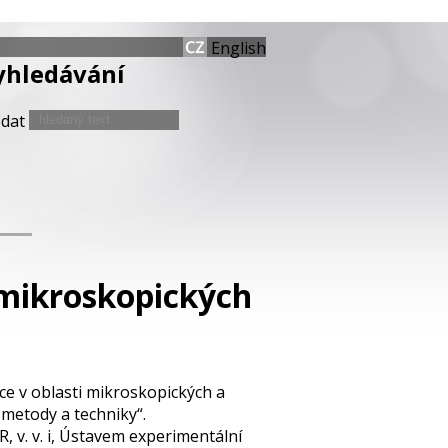
English
yhledávání
edat
 mikroskopických
ce v oblasti mikroskopických a
 metody a techniky“.
 v. v. i, Ústavem experimentální