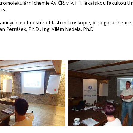
kromolekulární chemie AV ČR, v. v. i, 1. lékařskou fakultou Un
.s.
mných osobností z oblasti mikroskopie, biologie a chemie, p
an Petrášek, Ph.D., Ing. Vilém Neděla, Ph.D.