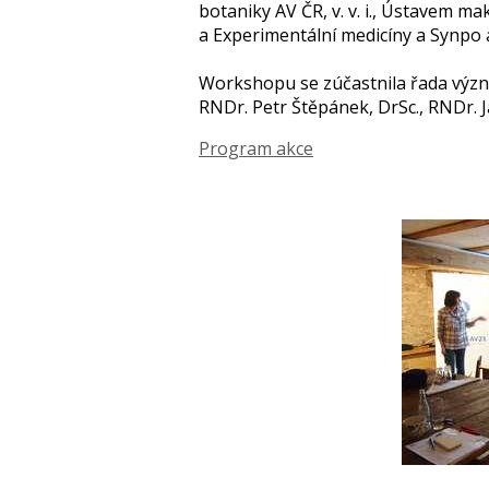
botaniky AV ČR, v. v. i., Ústavem ma
a Experimentální medicíny a Synpo a
Workshopu se zúčastnila řada význa
RNDr. Petr Štěpánek, DrSc., RNDr. J
Program akce