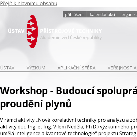
Přejít k hlavnímu obsahu
přihlášení
kalendář akcí
organiza
ÚSTAV
VÝZKUM
APLIKAČNÍ SFÉRA
VEŘEJNOST A
Workshop - Budoucí spoluprá
proudění plynů
V rámci aktivity „Nové korelativní techniky pro analýzu a zo
aktivity doc. Ing. et Ing. Vilém Neděla, Ph.D.) výzkumného 
umělá inteligence a kvantové technologie“ projektu Strateg