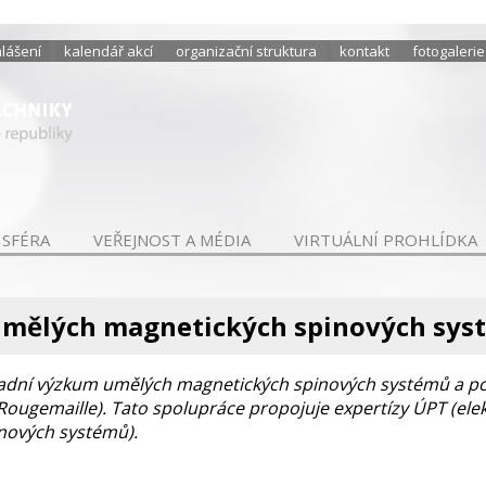
hlášení
kalendář akcí
organizační struktura
kontakt
fotogalerie
 SFÉRA
VEŘEJNOST A MÉDIA
VIRTUÁLNÍ PROHLÍDKA
mělých magnetických spinových sys
vadní výzkum umělých magnetických spinových systémů a po
s Rougemaille). Tato spolupráce propojuje expertízy ÚPT (elekt
nových systémů).