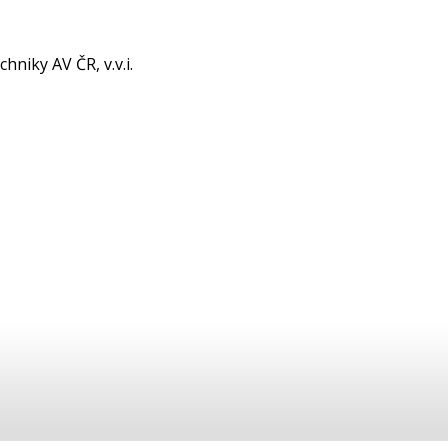
hniky AV ČR, v.v.i.