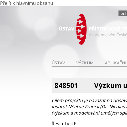
Přejít k hlavnímu obsahu
při
ÚSTAV
VÝZKUM
APLIKAČNÍ
848501
Výzkum u
Cílem projektu je navázat na dosa
Institut Néel ve Francii (Dr. Nicola
(výzkum a modelování umělých spi
Řešitel v ÚPT: