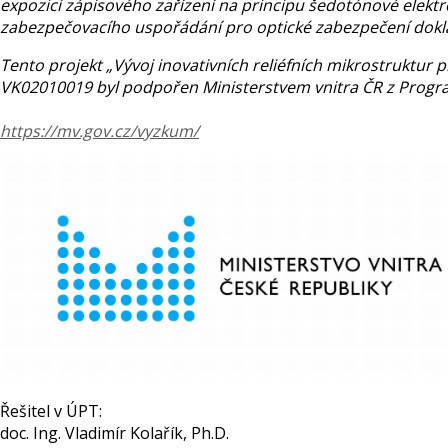
expozicí zápisového zařízení na principu šedotónové elekt
zabezpečovacího uspořádání pro optické zabezpečení dokl
Tento projekt „Vývoj inovativních reliéfních mikrostruktur p
VK02010019 byl podpořen Ministerstvem vnitra ČR z Prog
https://mv.gov.cz/vyzkum/
Řešitel v ÚPT:
doc. Ing. Vladimír Kolařík, Ph.D.