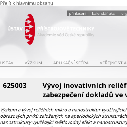
Přejít k hlavnímu obsahu
přihlášení
kalendář akcí
org
ÚSTAV
VÝZKUM
APLIKAČNÍ SFÉRA
VEŘEJNOST A
625003
Vývoj inovativních relié
zabezpečení dokladů ve v
Výzkum a vývoj reliéfních mikro a nanostruktur využívajících
obrazových prvků založených na aperiodických strukturách,
nanostruktury využívající světlovodný efekt a nanostruktur