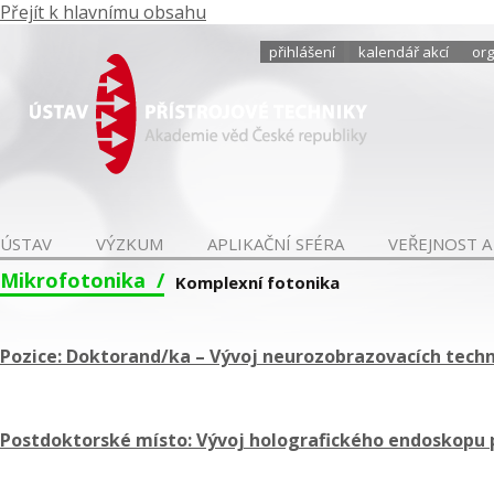
Přejít k hlavnímu obsahu
přihlášení
kalendář akcí
org
ÚSTAV
VÝZKUM
APLIKAČNÍ SFÉRA
VEŘEJNOST A
Mikrofotonika
Komplexní fotonika
Pozice: Doktorand/ka – Vývoj neurozobrazovacích techn
Postdoktorské místo: Vývoj holografického endoskopu p