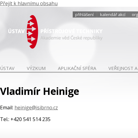
Přejít k hlavnímu obsahu
přihlášení
kalendář akcí
org
ÚSTAV
VÝZKUM
APLIKAČNÍ SFÉRA
VEŘEJNOST A
Vladimír Heinige
Email:
heinige@isibrno.cz
Tel.: +420 541 514 235