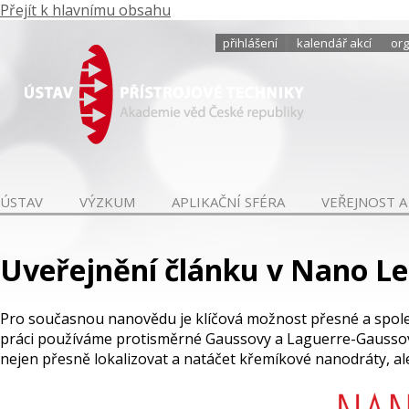
Přejít k hlavnímu obsahu
přihlášení
kalendář akcí
org
ÚSTAV
VÝZKUM
APLIKAČNÍ SFÉRA
VEŘEJNOST A
Uveřejnění článku v Nano Le
Pro současnou nanovědu je klíčová možnost přesné a spoleh
práci používáme protisměrné Gaussovy a Laguerre-Gaussovy
nejen přesně lokalizovat a natáčet křemíkové nanodráty, ale