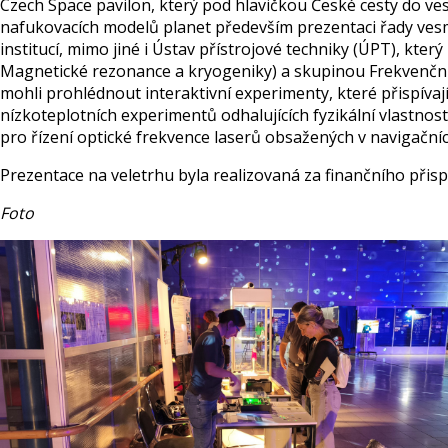
Czech Space pavilon, který pod hlavičkou České cesty do ve
nafukovacích modelů planet především prezentaci řady vesmí
institucí, mimo jiné i Ústav přístrojové techniky (ÚPT), kt
Magnetické rezonance a kryogeniky) a skupinou Frekvenčních
mohli prohlédnout interaktivní experimenty, které přispíva
nízkoteplotních experimentů odhalujících fyzikální vlastno
pro řízení optické frekvence laserů obsažených v navigační
Prezentace na veletrhu byla realizovaná za finančního přis
Foto