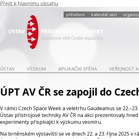
Přejít k hlavnímu obsahu
přihlášení
kalendář akcí
organiza
ÚSTAV
VÝZKUM
APLIKAČNÍ SFÉRA
VEŘEJNOST A
ÚPT AV ČR se zapojil do Cze
V rámci Czech Space Week a veletrhu Gaudeamus se 22.–23. ř
Ústav přístrojové techniky AV ČR na akci prezentovaly hned
experimenty přispívající k výzkumu vesmíru.
Na brněnském výstavišti se ve dnech 22. a 23. října 2025 v