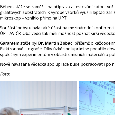
Během stáže se zaměřili na přípravu a testování katod tv
grafitových substrátech. K výrobě vzorků využili leptací zaří
mikroskop – vzniklo přímo na ÚPT.
Součástí pobytu byla také účast na mezinárodní konferenc
ÚPT AV ČR. Oba vědci tak měli možnost poznat širší vědeck
Garantem stáže byl
Dr. Martin Zobač
, přičemž o každodenn
Elektronové litografie. Díky úzké spolupráci se podařilo do
společným experimentům v oblasti emisních materiálů a pok
Nově navázaná vědecká spolupráce bude pokračovat i po n
Foto: