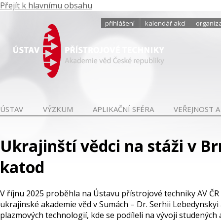
Přejít k hlavnímu obsahu
přihlášení
kalendář akcí
organiza
ÚSTAV
VÝZKUM
APLIKAČNÍ SFÉRA
VEŘEJNOST A
Ukrajinští vědci na stáži v 
katod
V říjnu 2025 proběhla na Ústavu přístrojové techniky AV Č
ukrajinské akademie věd v Sumách – Dr. Serhii Lebedynskyi 
plazmových technologií, kde se podíleli na vývoji studenýc