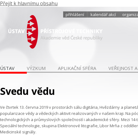
Přejít k hlavnímu obsahu
přihlášení
kalendář akcí
organiza
ÚSTAV
VÝZKUM
APLIKAČNÍ SFÉRA
VEŘEJNOST A
Svedu vědu
Ve čtvrtek 13. června 2019 v prostorách sálu digitária, Hvězdárny a plan
popularizace vědy a vědeckých aktivit realizovaných v našem kraji. Na pódiu
technologických a průmyslových společností i akademické sféry. Mezi 14-t
Speciální technologie, skupina Elektronové litografie, Libor Mrňa z odděle
Medicinské signály.