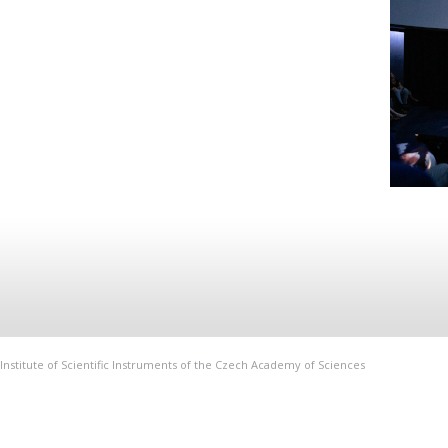
Institute of Scientific Instruments of the Czech Academy of Sciences