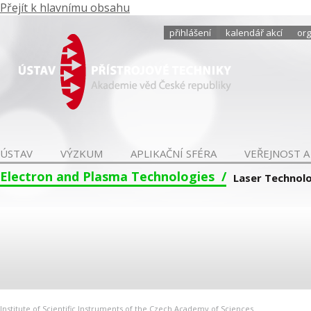
Přejít k hlavnímu obsahu
přihlášení
kalendář akcí
org
ÚSTAV
VÝZKUM
APLIKAČNÍ SFÉRA
VEŘEJNOST A
Electron and Plasma Technologies
Laser Technol
Institute of Scientific Instruments of the Czech Academy of Sciences