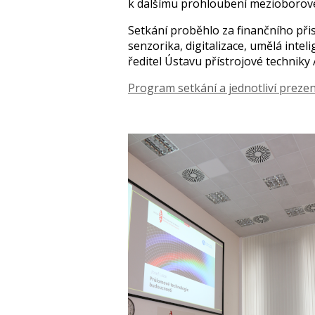
k dalšímu prohloubení mezioborové
Setkání proběhlo za finančního př
senzorika, digitalizace, umělá inte
ředitel Ústavu přístrojové techniky 
Program setkání a jednotliví prezen