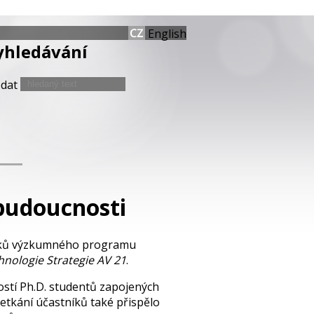
English
yhledávání
edat
budoucnosti
tníků výzkumného programu
hnologie Strategie AV 21
.
ostí Ph.D. studentů zapojených
etkání účastníků také přispělo