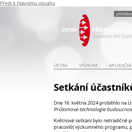
Přejít k hlavnímu obsahu
přihláše
ÚSTAV
VÝZKUM
APLIKAČNÍ
Setkání účastník
Dne 16. května 2024 proběhlo na Ú
Průlomové technologie budoucnosti 
Květnové setkání bylo netradičně p
pracovišť výzkumného programu, pa