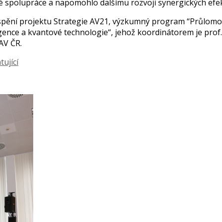
 spolupráce a napomohlo dalšímu rozvoji synergických efe
ispění projektu Strategie AV21, výzkumný program “Průlomo
ligence a kvantové technologie“, jehož koordinátorem je prof.
AV ČR.
tující