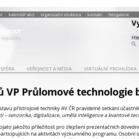
ní
kalendář akcí
organizační struktura
kontakt
fotogalerie
V
Hl
 SFÉRA
VEŘEJNOST A MÉDIA
VIRTUÁLNÍ PROHLÍDKA
ů VP Průlomové technologie 
stavu přístrojové techniky AV ČR pravidelné setkání účas
– senzorika, digitalizace, umělá inteligence a kvantové tec
ojato jakožto příležitost pro zlepšení prezentačních dovedn
rticipujících na aktivitách výzkumného programu. Osobní s