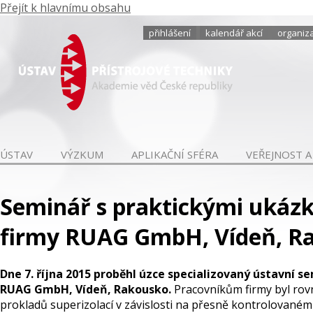
Přejít k hlavnímu obsahu
přihlášení
kalendář akcí
organiza
ÚSTAV
VÝZKUM
APLIKAČNÍ SFÉRA
VEŘEJNOST A
Seminář s praktickými ukázk
firmy RUAG GmbH, Vídeň, R
Dne 7. října 2015 proběhl úzce specializovaný ústavní 
RUAG GmbH, Vídeň, Rakousko.
Pracovníkům firmy byl rov
prokladů superizolací v závislosti na přesně kontrolovaném