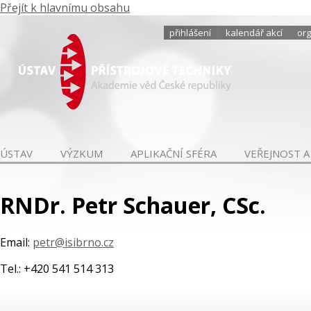
Přejít k hlavnímu obsahu
přihlášení
kalendář akcí
org
ÚSTAV
VÝZKUM
APLIKAČNÍ SFÉRA
VEŘEJNOST A
RNDr. Petr Schauer, CSc.
Email:
petr@isibrno.cz
Tel.: +420 541 514 313