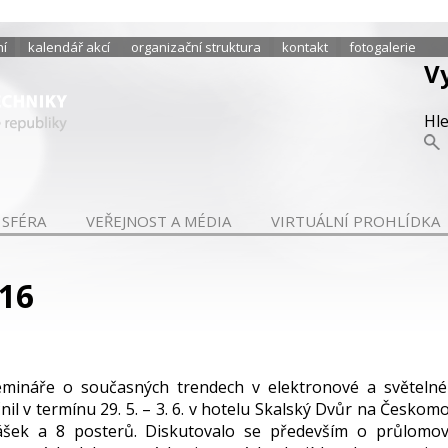
ní
kalendář akcí
organizační struktura
kontakt
fotogalerie
V
Hl
 SFÉRA
VEŘEJNOST A MÉDIA
VIRTUÁLNÍ PROHLÍDKA
016
mináře o současných trendech v elektronové a světelné 
il v termínu 29. 5. – 3. 6. v hotelu Skalský Dvůr na Česko
šek a 8 posterů. Diskutovalo se především o průlomový