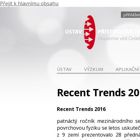
Přejít k hlavnímu obsahu
přihláše
ÚSTAV
VÝZKUM
APLIKAČNÍ
Recent Trends 2
Recent Trends 2016
patnáctý ročník mezinárodního se
povrchovou fyziku se letos uskutečn
z 9 zemí prezentovalo 28 předná