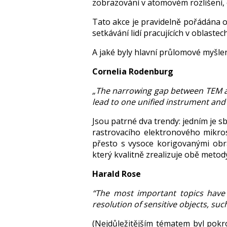
zobrazování v atomovém rozlišení, 
Tato akce je pravidelně pořádána odd
setkávání lidí pracujících v oblastec
A jaké byly hlavní průlomové myšl
Cornelia Rodenburg
„The narrowing gap between TEM an
lead to one unified instrument an
Jsou patrné dva trendy: jedním je s
rastrovacího elektronového mikros
přesto s vysoce korigovanými obr
který kvalitně zrealizuje obě metod
Harald Rose
“The most important topics have
resolution of sensitive objects, suc
(Nejdůležitějším tématem byl pokrok