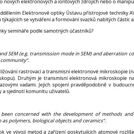
o nových elektronových a iontových zdrojích nebo o manipul
ělením Elektronové optiky Ústavu přístrojové techniky AV ČR, 
h týkajících se vytváření a formování svazků nabitých částic a j
enky semináře podle samotných účastníků?
d SEM (e.g. transmission mode in SEM) and aberration cor
d community“.
bližování rastrovací a transmisní elektronové mikroskopie 
kopu). Druhým je transmisní elektronová mikroskopie na 
azovými vadami. Jejich spojení pravděpodobně v budoucnu 
y a sjednotí komunitu uživatelů.
 been concerned with the development of methods and 
h as polymers, biological objects and ceramics“.
 ve vývoji metod a zařízení poskytujících atomové rozlišen