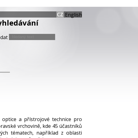
English
yhledávání
edat
optice a přístrojové technice pro
moravské vrchovině, kde 45 účastníků
ch tématech, například z oblasti