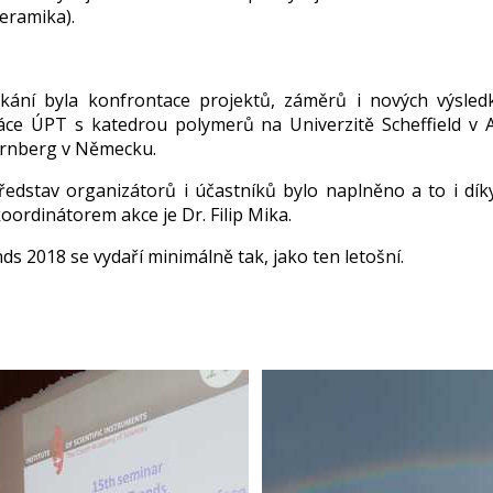
eramika).
kání byla konfrontace projektů, záměrů i nových výsle
ce ÚPT s katedrou polymerů na Univerzitě Scheffield v An
ürnberg v Německu.
ředstav organizátorů i účastníků bylo naplněno a to i dí
oordinátorem akce je Dr. Filip Mika.
ds 2018 se vydaří minimálně tak, jako ten letošní.