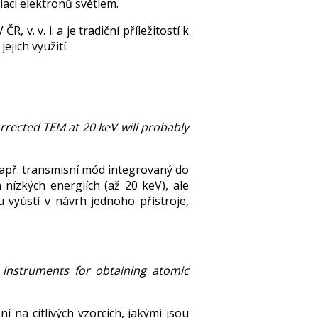
aci elektronů světlem.
v. v. i. a je tradiční příležitostí k
ejich využití.
rected TEM at 20 keV will probably
(např. transmisní mód integrovaný do
nízkých energiích (až 20 keV), ale
vyústí v návrh jednoho přístroje,
instruments for obtaining atomic
í na citlivých vzorcích, jakými jsou