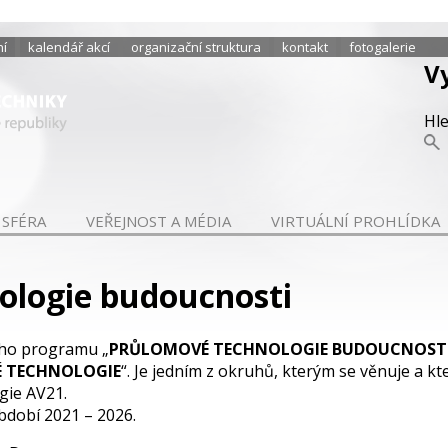
ní
kalendář akcí
organizační struktura
kontakt
fotogalerie
V
Hl
 SFÉRA
VEŘEJNOST A MÉDIA
VIRTUÁLNÍ PROHLÍDKA
ologie budoucnosti
ého programu „
PRŮLOMOVÉ TECHNOLOGIE BUDOUCNOSTI -
É TECHNOLOGIE
“. Je jedním z okruhů, kterým se věnuje a 
gie AV21.
dobí 2021 – 2026.