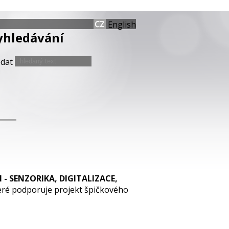
English
yhledávání
edat
 SENZORIKA, DIGITALIZACE,
které podporuje projekt špičkového