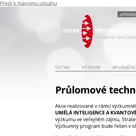
Přejít k hlavnímu obsahu
přihláše
ÚSTAV
VÝZKUM
APLIKAČNÍ
Průlomové techn
Akce realizované v rámci výzkumn
UMĚLÁ INTELIGENCE A KVANTOV
výzkumu ve veřejném zájmu, Strate
Výzkumný program bude řešen v ob