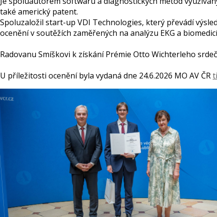
Je spoluautorem softwaru a diagnostických metod využívaný
také americký patent.
Spoluzaložil start-up VDI Technologies, který převádí výsle
ocenění v soutěžích zaměřených na analýzu EKG a biomedic
Radovanu Smíškovi k získání Prémie Otto Wichterleho srde
U příležitosti ocenění byla vydaná dne 24.6.2026 MO AV ČR
t