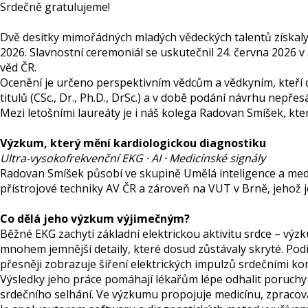
Srdečně gratulujeme!
Dvě desítky mimořádných mladých vědeckých talentů získaly
2026. Slavnostní ceremoniál se uskutečnil 24. června 2026 
věd ČR.
Ocenění je určeno perspektivním vědcům a vědkyním, kteří d
titulů (CSc., Dr., Ph.D., DrSc.) a v době podání návrhu nepřesá
Mezi letošními laureáty je i náš kolega Radovan Smíšek, k
Výzkum, který mění kardiologickou diagnostiku
Ultra-vysokofrekvenční EKG · AI · Medicínské signály
Radovan Smíšek působí ve skupině Umělá inteligence a medi
přístrojové techniky AV ČR a zároveň na VUT v Brně, jehož 
Co dělá jeho výzkum výjimečným?
Běžné EKG zachytí základní elektrickou aktivitu srdce – vý
mnohem jemnější detaily, které dosud zůstávaly skryté. Podí
přesněji zobrazuje šíření elektrických impulzů srdečními k
Výsledky jeho práce pomáhají lékařům lépe odhalit poruchy 
srdečního selhání. Ve výzkumu propojuje medicínu, zpracová