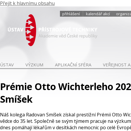
Přejít k hlavnímu obsahu
přihlášení
kalendář akcí
organiza
ÚSTAV
VÝZKUM
APLIKAČNÍ SFÉRA
VEŘEJNOST A
Prémie Otto Wichterleho 202
Smíšek
Náš kolega Radovan Smíšek získal prestižní Prémii Otto Wi
vědce do 35 let. Společně se svým týmem pracuje na výzkumu
dnes pomáhají lékařům v desítkách nemocnic po celé Evropě