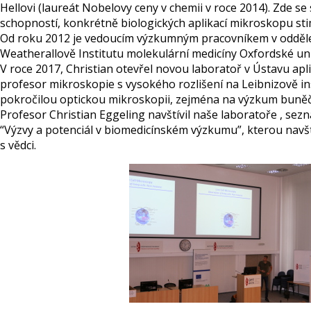
Hellovi (laureát Nobelovy ceny v chemii v roce 2014). Zde se
schopností, konkrétně biologických aplikací mikroskopu st
Od roku 2012 je vedoucím výzkumným pracovníkem v odděle
Weatherallově Institutu molekulární medicíny Oxfordské uni
V roce 2017, Christian otevřel novou laboratoř v Ústavu apli
profesor mikroskopie s vysokého rozlišení na Leibnizově in
pokročilou optickou mikroskopii, zejména na výzkum buně
Profesor Christian Eggeling navštívil naše laboratoře , se
“Výzvy a potenciál v biomedicínském výzkumu”, kterou navšt
s vědci.