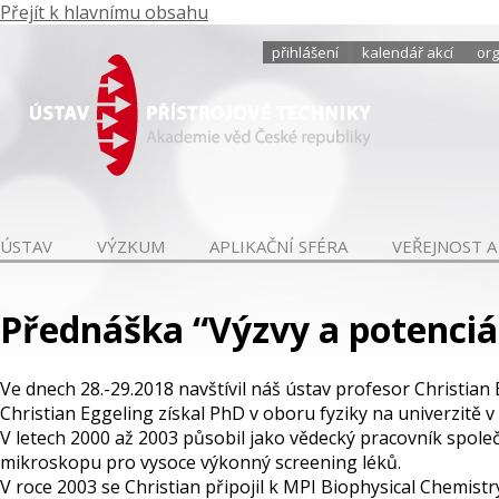
Přejít k hlavnímu obsahu
přihlášení
kalendář akcí
org
ÚSTAV
VÝZKUM
APLIKAČNÍ SFÉRA
VEŘEJNOST A
Přednáška “Výzvy a potenci
Ve dnech 28.-29.2018 navštívil náš ústav profesor Christian 
Christian Eggeling získal PhD v oboru fyziky na univerzitě v
V letech 2000 až 2003 působil jako vědecký pracovník spol
mikroskopu pro vysoce výkonný screening léků.
V roce 2003 se Christian připojil k MPI Biophysical Chemist