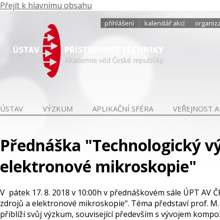
Přejít k hlavnímu obsahu
přihlášení
kalendář akcí
organiza
ÚSTAV
VÝZKUM
APLIKAČNÍ SFÉRA
VEŘEJNOST A
Přednáška "Technologický vý
elektronové mikroskopie"
V pátek 17. 8. 2018 v 10:00h v přednáškovém sále ÚPT AV 
zdrojů a elektronové mikroskopie". Téma představí prof. M.
přiblíží svůj výzkum, související především s vývojem kom