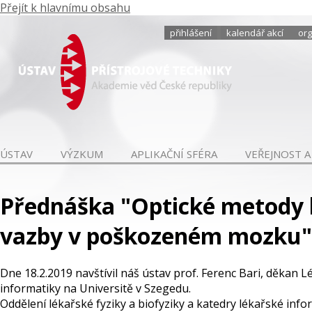
Přejít k hlavnímu obsahu
přihlášení
kalendář akcí
org
ÚSTAV
VÝZKUM
APLIKAČNÍ SFÉRA
VEŘEJNOST A
Přednáška "Optické metody 
vazby v poškozeném mozku"
Dne 18.2.2019 navštívil náš ústav prof. Ferenc Bari, děkan 
informatiky na Universitě v Szegedu.
Oddělení lékařské fyziky a biofyziky a katedry lékařské in