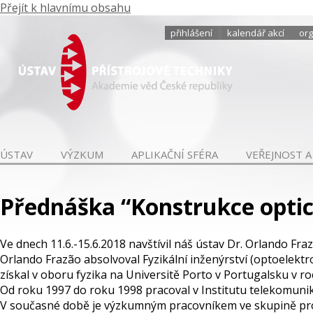
Přejít k hlavnímu obsahu
přihlášení
kalendář akcí
org
ÚSTAV
VÝZKUM
APLIKAČNÍ SFÉRA
VEŘEJNOST A
Přednáška “Konstrukce optic
Ve dnech 11.6.-15.6.2018 navštívil náš ústav Dr. Orlando Fraz
Orlando Frazão absolvoval Fyzikální inženýrství (optoelektro
získal v oboru fyzika na Universitě Porto v Portugalsku v ro
Od roku 1997 do roku 1998 pracoval v Institutu telekomunik
V současné době je výzkumným pracovníkem ve skupině pro