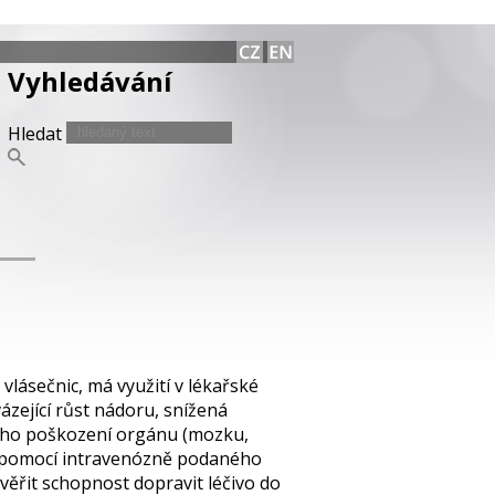
Vyhledávání
Hledat
lásečnic, má využití v lékařské
zející růst nádoru, snížená
šího poškození orgánu (mozku,
ná pomocí intravenózně podaného
věřit schopnost dopravit léčivo do