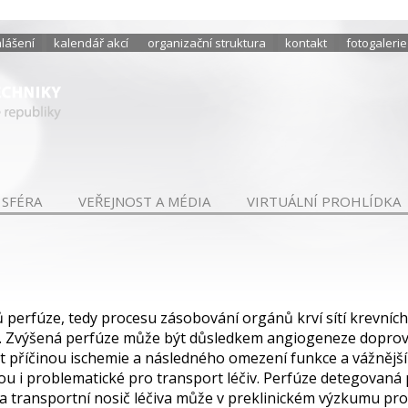
hlášení
kalendář akcí
organizační struktura
kontakt
fotogalerie
 SFÉRA
VEŘEJNOST A MÉDIA
VIRTUÁLNÍ PROHLÍDKA
erfúze, tedy procesu zásobování orgánů krví sítí krevních v
u. Zvýšená perfúze může být důsledkem angiogeneze doprová
t příčinou ischemie a následného omezení funkce a vážněj
udou i problematické pro transport léčiv. Perfúze detegova
a transportní nosič léčiva může v preklinickém výzkumu pro