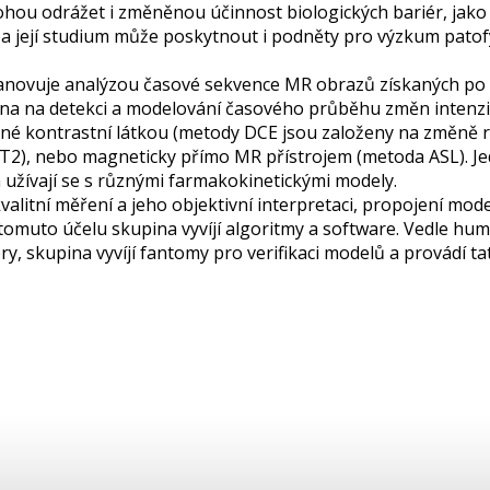
mohou odrážet i změněnou účinnost biologických bariér, jako
a její studium může poskytnout i podněty pro výzkum patof
novuje analýzou časové sekvence MR obrazů získaných po o
žena na detekci a modelování časového průběhu změn intenz
né kontrastní látkou (metody DCE jsou založeny na změně 
u T2), nebo magneticky přímo MR přístrojem (metoda ASL). Je
 užívají se s různými farmakokinetickými modely.
kvalitní měření a jeho objektivní interpretaci, propojení mo
tomuto účelu skupina vyvíjí algoritmy a software. Vedle hum
ry, skupina vyvíjí fantomy pro verifikaci modelů a provádí ta