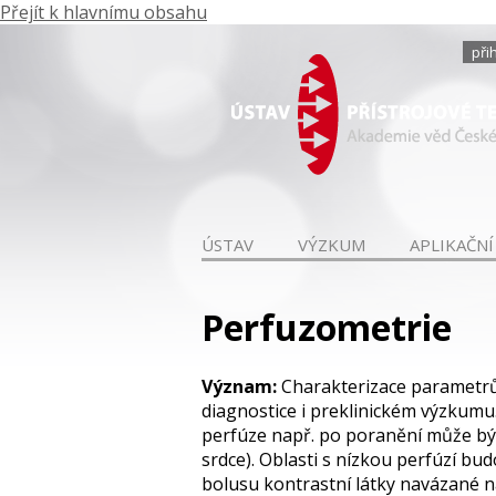
Přejít k hlavnímu obsahu
při
ÚSTAV
VÝZKUM
APLIKAČNÍ
Perfuzometrie
Význam:
Charakterizace parametrů p
diagnostice i preklinickém výzkum
perfúze např. po poranění může bý
srdce). Oblasti s nízkou perfúzí b
bolusu kontrastní látky navázané n