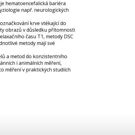
 je hematoencefalická bariéra
yziologie např. neurologických
značkování krve vtékající do
ity obrazů v důsledku přítomnosti
relaxačního času T1, metody DSC
dnotlivé metody mají své
delů a metod do konzistentního
ánních i animálních měření,
to měření v praktických studiích